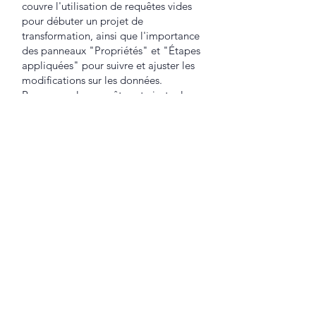
couvre l'utilisation de requêtes vides
pour débuter un projet de
transformation, ainsi que l'importance
des panneaux "Propriétés" et "Étapes
appliquées" pour suivre et ajuster les
modifications sur les données.
Renommer les requêtes et ajuster les
paramètres d'une source de données,
en plus de mettre à jour les données,
sont des compétences fondamentales
enseignées pour garantir une gestion
optimale des informations.
Transformer les données
La transformation des données est un
aspect clé de la formation Power BI.
Les participants apprendront à trier,
filtrer et gérer les doublons ou les
valeurs NULL dans les jeux de
données. Ils découvriront également
comment définir des types de données