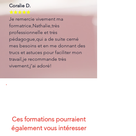
Coralie D.
★★★★★
Je remercie vivement ma
formatrice,Nathalie,très
professionnelle et très
pédagogue,qui a de suite cerné
mes besoins et en me donnant des
trucs et astuces pour faciliter mon
travail,je recommande très
vivement,j’ai adoré!
Ces formations pourraient
également vous intéresser