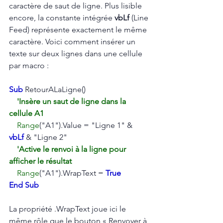
caractère de saut de ligne. Plus lisible 
encore, la constante intégrée 
vbLf
 (Line 
Feed) représente exactement le même 
caractère. Voici comment insérer un 
texte sur deux lignes dans une cellule 
par macro :
Sub
 RetourALaLigne()
'Insère un saut de ligne dans la 
cellule A1
Range
("A1").Value = "Ligne 1" & 
vbLf
 & "Ligne 2"
'Active le renvoi à la ligne pour 
afficher le résultat
Range
("A1").WrapText = 
True
End Sub
La propriété .WrapText joue ici le 
même rôle que le bouton « Renvoyer à 