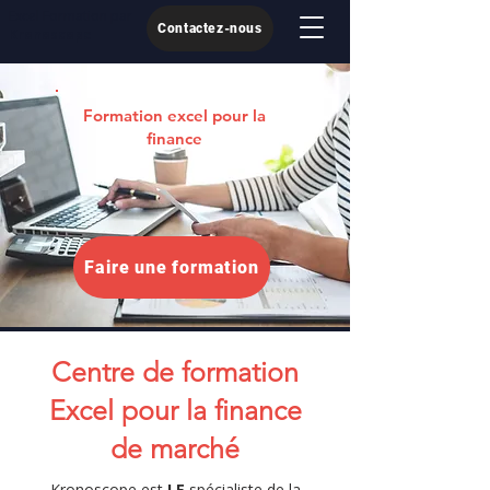
Excel Formation par
Contactez-nous
Kronoscope
Formation excel pour la
finance
Faire une formation
Centre de formation
Excel pour la finance
de marché
Kronoscope est
LE
spécialiste de la