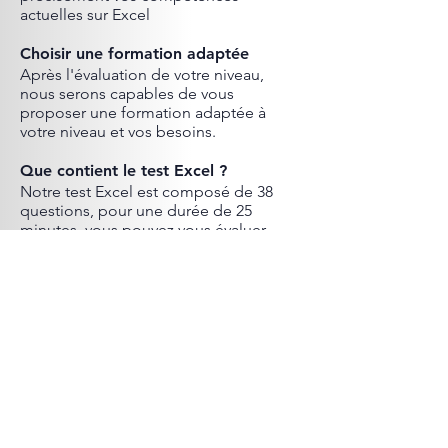
actuelles sur Excel
Choisir une formation adaptée
Après l'évaluation de votre niveau,
nous serons capables de vous
proposer une formation adaptée à
votre niveau et vos besoins.
Que contient le test Excel ?
Notre test Excel est composé de 38
questions, pour une durée de 25
minutes, vous pouvez vous évaluer
gratuitement et enfin connaitre la
formation Excel qui vous conviendrait
le mieux !
Pour y voir les thématiques débutant
comme le ruban, la saisie de données,
les cellules, afficher des lignes ou des
colonnes, les mises en forme
conditionnel, l'impression de
document.