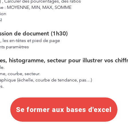
 , Calculer des pourcentages, des ratios
 base : MOYENNE, MIN, MAX, SOMME
tion
I
ssion de document (1h30)
n, les en-têtes et pied de page
ents paramètres
s, histogramme, secteur pour illustrer vos chiff
le.
me, courbe, secteur.
raphique (échelle, courbe de tendance, pas…)
s.
Se former aux bases d'excel