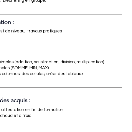
r. Débriefing en groupe.
tion :
est de niveau, travaux pratiques
mples (addition, soustraction, division, multiplication)
imples (SOMME, MIN, MAX)
 colonnes, des cellules, créer des tableaux
 des acquis :
 attestation en fin de formation
 chaud et à froid