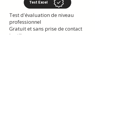
Test Excel
Test d'évaluation de niveau
professionnel
Gratuit et sans prise de contact
inutile
🎓 Formez vous
​En présentiel
dans votre
entreprise ou
à distance.
Formez vous à Excel et
améliorez vos compétences
Présence nationale, avec
des
formateurs locaux.
Programme adapté à votre