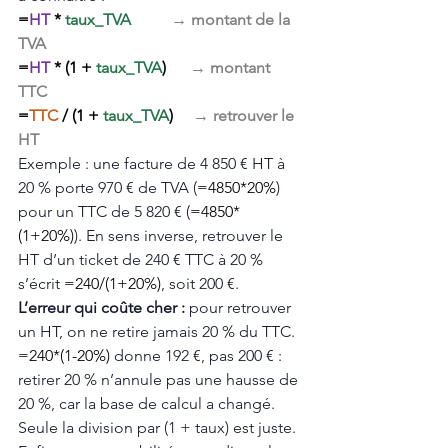
=
HT
 * 
taux_TVA
→ montant de la 
TVA
=
HT
 * (1 + 
taux_TVA
)      
→ montant 
TTC
=
TTC
 / (1 + 
taux_TVA
)     
→ retrouver le 
HT
Exemple : une facture de 4 850 € HT à 
20 % porte 970 € de TVA (
=4850*20%
) 
pour un TTC de 5 820 € (
=4850*
(1+20%)
). En sens inverse, retrouver le 
HT d’un ticket de 240 € TTC à 20 % 
s’écrit 
=240/(1+20%)
, soit 200 €.
L’erreur qui coûte cher : 
pour retrouver 
un HT, on ne retire jamais 20 % du TTC. 
=240*(1-20%)
 donne 192 €, pas 200 € : 
retirer 20 % n’annule pas une hausse de 
20 %, car la base de calcul a changé. 
Seule la division par (1 + taux) est juste. 