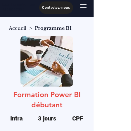
Excel Formation par
Contactez-nous
Kronoscope
Accueil
>
Programme BI
Formation Power BI
débutant​
Intra
3 jours
CPF