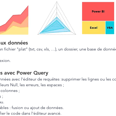
aux données
 fichier "plat" (txt, csv, xls, …), un dossier, une base de donné
exion.
es avec Power Query
nnées avec l'éditeur de requêtes :supprimer les lignes ou les co
eurs Null, les erreurs, les espaces ;
 colonnes ;
 ;
au.
ables : fusion ou ajout de données.
fier le code dans l'éditeur avancé.