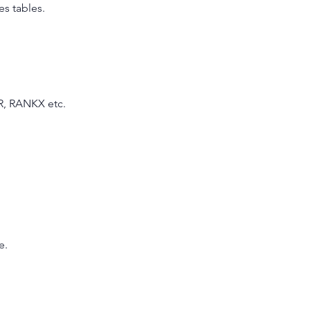
es tables.
R, RANKX etc.
e.